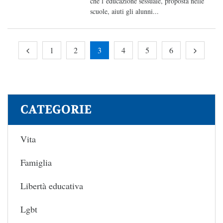
che l’educazione sessuale, proposta nelle
scuole, aiuti gli alunni...
1
2
3
4
5
6
CATEGORIE
Vita
Famiglia
Libertà educativa
Lgbt