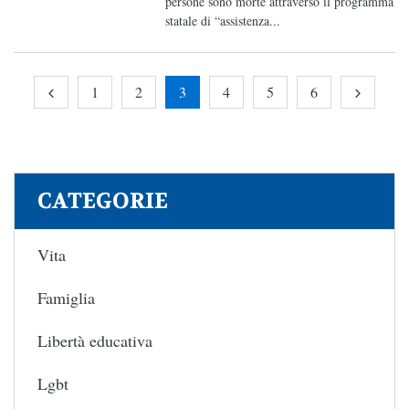
persone sono morte attraverso il programma
statale di “assistenza...
1
2
3
4
5
6
CATEGORIE
Vita
Famiglia
Libertà educativa
Lgbt